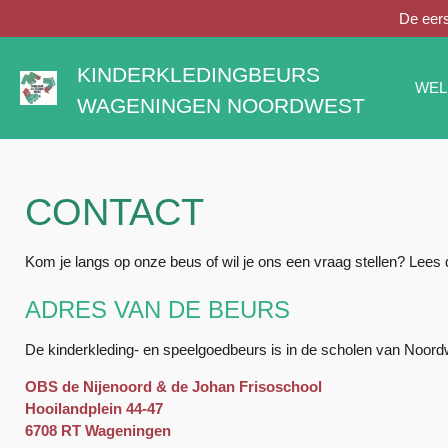
De eers
Ga
direct
naar
KINDERKLEDINGBEURS
de
WE
WAGENINGEN NOORDWEST
hoofdinhoud
CONTACT
Kom je langs op onze beus of wil je ons een vraag stellen? Lees 
ADRES VAN DE BEURS
De kinderkleding- en speelgoedbeurs is in de scholen van Noor
OBS de Nijenoord & de Johan Frisoschool
Hooilandplein 44-47
6708 RT Wageningen