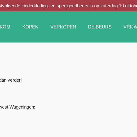
tvolgende kinderkleding- en speelgoedbeurs is op zaterdag 10 oktob
LKOM
KOPEN
VERKOPEN
DE BEURS
VRIJW
dan verder!
dwest Wageningen: